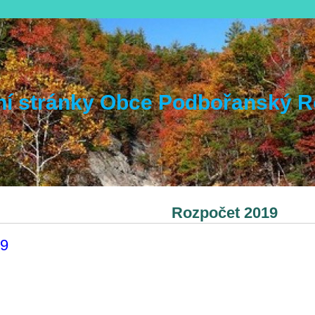
lní stránky Obce Podbořanský 
Rozpočet 2019
9