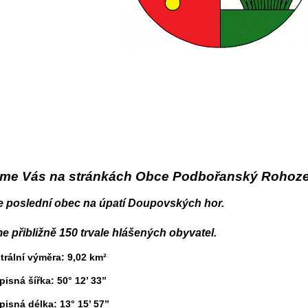
áme Vás na stránkách Obce Podbořanský Rohoze
 poslední obec na úpatí Doupovských hor.
 přibližně 150 trvale hlášených obyvatel.
trální výměra: 9,02 km²
isná šířka: 50° 12’ 33’’
isná délka: 13° 15’ 57’’