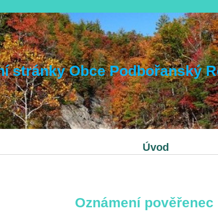
lní stránky Obce Podbořanský 
Úvod
Oznámení pověřenec